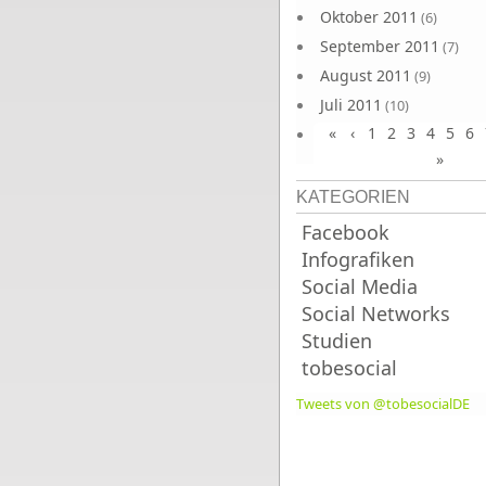
Oktober 2011
(6)
September 2011
(7)
August 2011
(9)
Juli 2011
(10)
«
‹
1
2
3
4
5
6
Juni 2011
(9)
»
KATEGORIEN
Facebook
Infografiken
Social Media
Social Networks
Studien
tobesocial
Tweets von @tobesocialDE