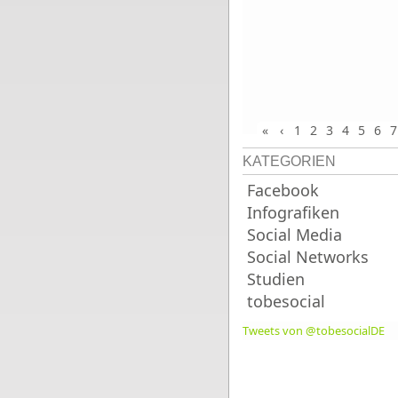
«
‹
1
2
3
4
5
6
7
KATEGORIEN
Facebook
Infografiken
Social Media
Social Networks
Studien
tobesocial
Tweets von @tobesocialDE