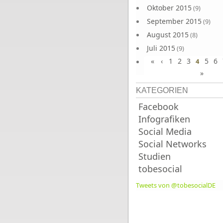
Oktober 2015
(9)
September 2015
(9)
August 2015
(8)
Juli 2015
(9)
«
‹
1
2
3
5
6
Juni 2015
4
(9)
»
KATEGORIEN
Facebook
Infografiken
Social Media
Social Networks
Studien
tobesocial
Tweets von @tobesocialDE