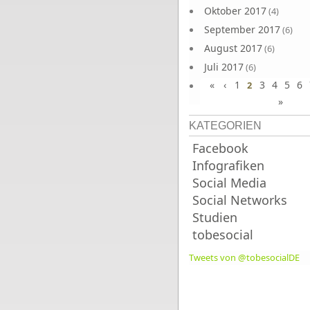
Oktober 2017
(4)
September 2017
(6)
August 2017
(6)
Juli 2017
(6)
«
‹
1
3
4
5
6
Juni 2017
2
(6)
»
KATEGORIEN
Facebook
Infografiken
Social Media
Social Networks
Studien
tobesocial
Tweets von @tobesocialDE