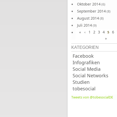
Oktober 2014
(6)
September 2014
(8)
August 2014
(8)
Juli 2014
(9)
«
‹
1
2
3
4
6
Juni 2014
5
(8)
»
KATEGORIEN
Facebook
Infografiken
Social Media
Social Networks
Studien
tobesocial
Tweets von @tobesocialDE