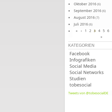
Oktober 2016
(6)
September 2016
(6)
August 2016
(7)
Juli 2016
(6)
«
‹
1
2
4
5
6
Juni 2016
3
(7)
»
KATEGORIEN
Facebook
Infografiken
Social Media
Social Networks
Studien
tobesocial
Tweets von @tobesocialDE