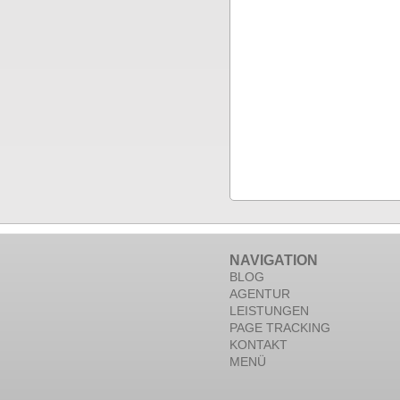
NAVIGATION
BLOG
AGENTUR
LEISTUNGEN
PAGE TRACKING
KONTAKT
MENÜ