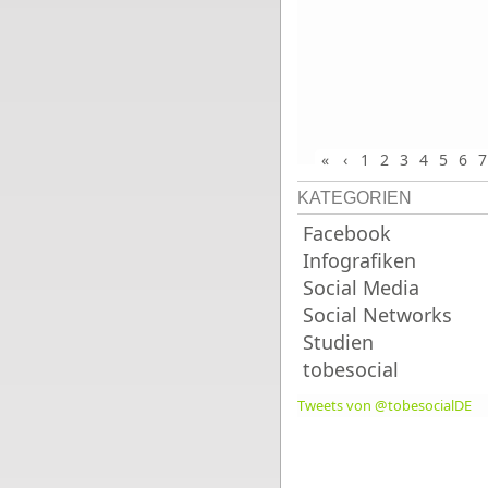
«
‹
1
2
3
4
5
6
7
KATEGORIEN
Facebook
Infografiken
Social Media
Social Networks
Studien
tobesocial
Tweets von @tobesocialDE