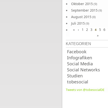
Oktober 2015
(9)
September 2015
(9)
August 2015
(8)
Juli 2015
(9)
«
‹
1
2
3
5
6
Juni 2015
4
(9)
»
KATEGORIEN
Facebook
Infografiken
Social Media
Social Networks
Studien
tobesocial
Tweets von @tobesocialDE