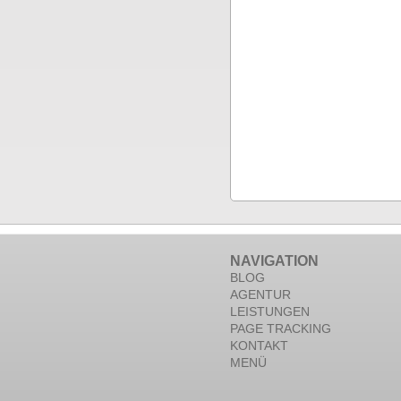
NAVIGATION
BLOG
AGENTUR
LEISTUNGEN
PAGE TRACKING
KONTAKT
MENÜ