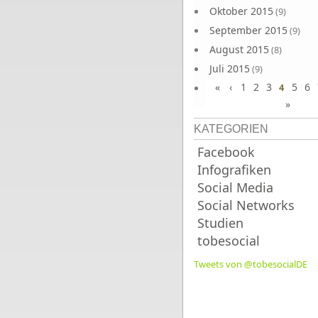
Oktober 2015
(9)
September 2015
(9)
August 2015
(8)
Juli 2015
(9)
«
‹
1
2
3
5
6
Juni 2015
4
(9)
»
KATEGORIEN
Facebook
Infografiken
Social Media
Social Networks
Studien
tobesocial
Tweets von @tobesocialDE