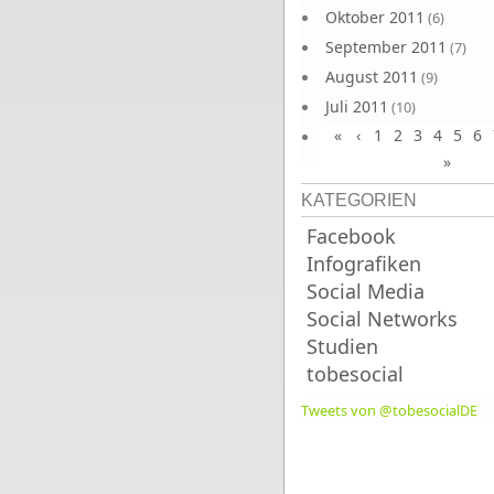
Oktober 2011
(6)
September 2011
(7)
August 2011
(9)
Juli 2011
(10)
«
‹
1
2
3
4
5
6
Juni 2011
(9)
»
KATEGORIEN
Facebook
Infografiken
Social Media
Social Networks
Studien
tobesocial
Tweets von @tobesocialDE