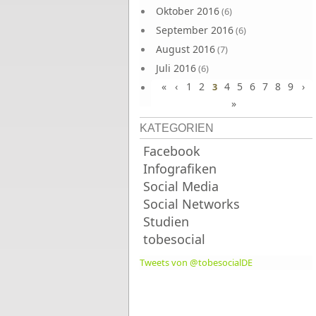
Oktober 2016
(6)
September 2016
(6)
August 2016
(7)
Juli 2016
(6)
«
‹
1
2
4
5
6
7
8
9
›
Juni 2016
3
(7)
»
KATEGORIEN
Facebook
Infografiken
Social Media
Social Networks
Studien
tobesocial
Tweets von @tobesocialDE