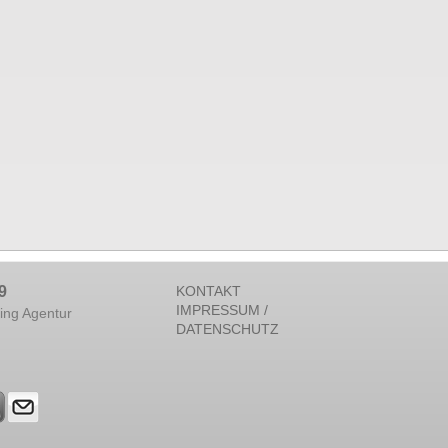
9
KONTAKT
IMPRESSUM /
ing Agentur
DATENSCHUTZ