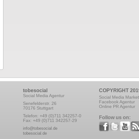
tobesocial
COPYRIGHT 201
Social Media Agentur
Social Media Market
Facebook Agentur
Senefelderstr. 26
Online PR Agentur
70176 Stuttgart
Telefon: +49 (0)711 342257-0
Follow us on:
Fax: +49 (0)711 342257-29
info@tobesocial.de
tobesocial.de