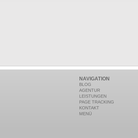
NAVIGATION
BLOG
AGENTUR
LEISTUNGEN
PAGE TRACKING
KONTAKT
MENÜ