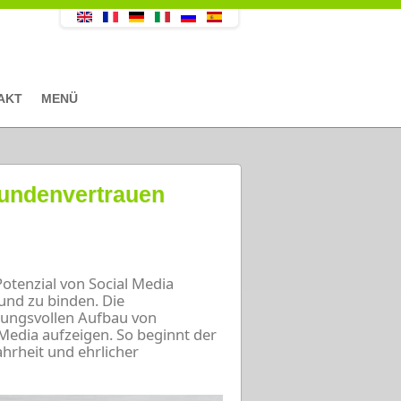
AKT
MENÜ
Kundenvertrauen
enzial von Social Media
nd zu binden. Die
rkungsvollen Aufbau von
Media aufzeigen. So beginnt der
hrheit und ehrlicher