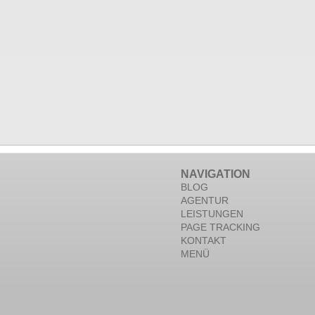
NAVIGATION
BLOG
AGENTUR
LEISTUNGEN
PAGE TRACKING
KONTAKT
MENÜ