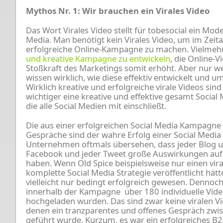
Mythos Nr. 1: Wir brauchen ein Virales Video
Das Wort Virales Video stellt für tobesocial ein Mode
Media. Man benötigt kein Virales Video, um im Zeita
erfolgreiche Online-Kampagne zu machen. Vielmehr 
und kreative Kampagne zu entwickeln
, die Online-V
Stoßkraft des Marketings somit erhöht. Aber nur 
wissen wirklich, wie diese effektiv entwickelt und
Wirklich kreative und erfolgreiche virale Videos sind 
wichtiger eine kreative und effektive gesamt Social 
die alle Social Medien mit einschließt.
Die aus einer erfolgreichen Social Media Kampagne 
Gespräche sind der wahre Erfolg einer Social Media 
Unternehmen oftmals übersehen, dass jeder Blog un
Facebook und jeder Tweet große Auswirkungen auf
haben. Wenn Old Spice beispielsweise nur einen vir
komplette Social Media Strategie veröffentlicht hä
vielleicht nur bedingt erfolgreich gewesen. Dennoch 
innerhalb der Kampagne über 180 individuelle Vide
hochgeladen wurden. Das sind zwar keine viralen Vid
denen ein tranzparentes und offenes Gespräch zwi
geführt wurde. Kurzum, es war ein erfolgreiches B