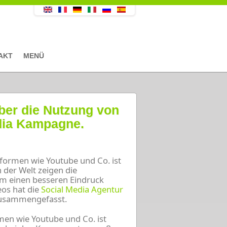
AKT
MENÜ
ber die Nutzung von
edia Kampagne.
tformen wie Youtube und Co. ist
 der Welt zeigen die
m einen besseren Eindruck
eos hat die
Social Media Agentur
 zusammengefasst.
men wie Youtube und Co. ist