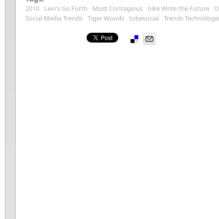
2010
Levi's Go Forth
Most Contagious
nike Write the Future
O
Social Media Trends
Tiger Woods
tobesocial
Trends Technologi
Pinterest