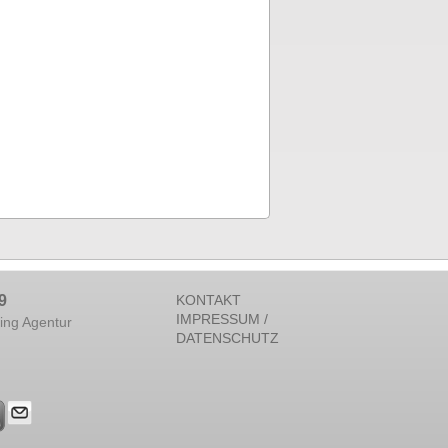
9
KONTAKT
IMPRESSUM /
ing Agentur
DATENSCHUTZ