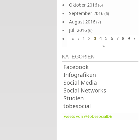
Oktober 2016
(6)
September 2016
(6)
August 2016
(7)
Juli 2016
(6)
«
‹
1
2
4
5
6
7
8
9
›
Juni 2016
3
(7)
»
KATEGORIEN
Facebook
Infografiken
Social Media
Social Networks
Studien
tobesocial
Tweets von @tobesocialDE