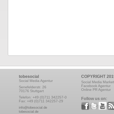
tobesocial
COPYRIGHT 201
Social Media Agentur
Social Media Market
Facebook Agentur
Senefelderstr. 26
Online PR Agentur
70176 Stuttgart
Telefon: +49 (0)711 342257-0
Follow us on:
Fax: +49 (0)711 342257-29
info@tobesocial.de
tobesocial.de