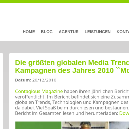
HOME
BLOG
AGENTUR
LEISTUNGEN
KONT
Die größten globalen Media Tren
Kampagnen des Jahres 2010 ``Mo
Datum:
20/12/2010
Contagious Magazine
haben
ihren
jährlichen
Berich
veröffentlicht.
Im Bericht befindet sich eine
Zusamm
globalen
Trends
,
Technologien
und
Kampagnen
des
da dabei. Viel Spaß beim durchlesen und bestaunen.
Bericht im Gesamten lesen und herunterladen:
Dow