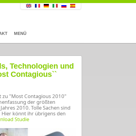
AKT
MENÜ
ds, Technologien und
st Contagious``
t zu "Most Contagious 2010"
enfassung
der größten
 Jahres 2010. Tolle Sachen sind
 Hier könnt ihr übrigens den
nload Studie