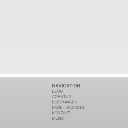
NAVIGATION
BLOG
AGENTUR
LEISTUNGEN
PAGE TRACKING
KONTAKT
MENÜ