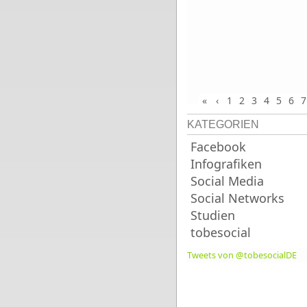
«
‹
1
2
3
4
5
6
7
KATEGORIEN
Facebook
Infografiken
Social Media
Social Networks
Studien
tobesocial
Tweets von @tobesocialDE