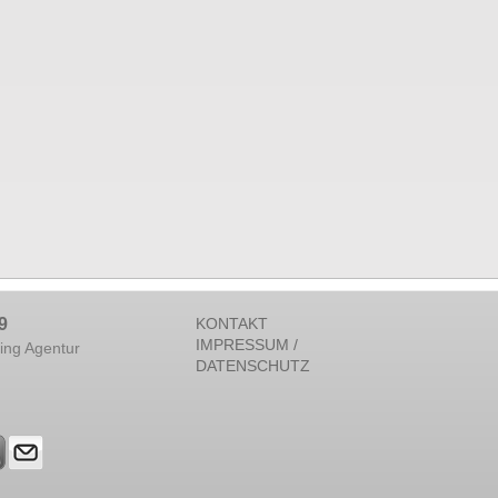
9
KONTAKT
IMPRESSUM /
ing Agentur
DATENSCHUTZ