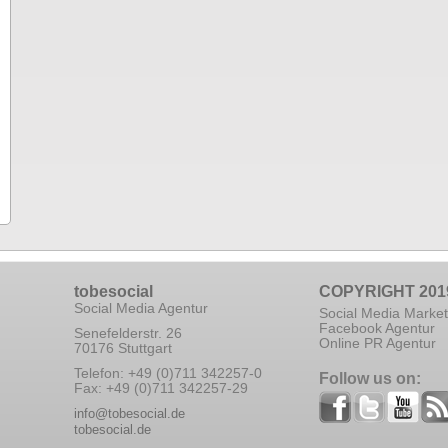
tobesocial
COPYRIGHT 201
Social Media Agentur
Social Media Market
Facebook Agentur
Senefelderstr. 26
Online PR Agentur
70176 Stuttgart
Telefon: +49 (0)711 342257-0
Follow us on:
Fax: +49 (0)711 342257-29
info@tobesocial.de
tobesocial.de