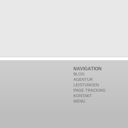
NAVIGATION
BLOG
AGENTUR
LEISTUNGEN
PAGE TRACKING
KONTAKT
MENÜ