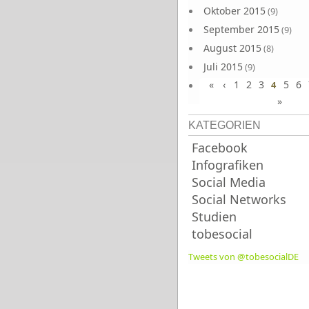
Oktober 2015
(9)
September 2015
(9)
August 2015
(8)
Juli 2015
(9)
«
‹
1
2
3
5
6
Juni 2015
4
(9)
»
KATEGORIEN
Facebook
Infografiken
Social Media
Social Networks
Studien
tobesocial
Tweets von @tobesocialDE