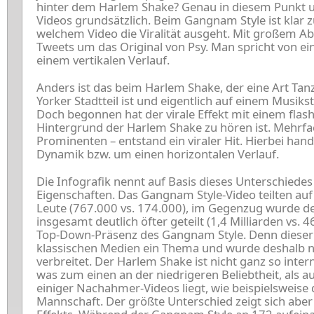
hinter dem Harlem Shake? Genau in diesem Punkt u
Videos grundsätzlich. Beim Gangnam Style ist klar
welchem Video die Viralität ausgeht. Mit großem Ab
Tweets um das Original von Psy. Man spricht von e
einem vertikalen Verlauf.
Anders ist das beim Harlem Shake, der eine Art T
Yorker Stadtteil ist und eigentlich auf einem Musiks
Doch begonnen hat der virale Effekt mit einem fla
Hintergrund der Harlem Shake zu hören ist. Mehrf
Prominenten – entstand ein viraler Hit. Hierbei han
Dynamik bzw. um einen horizontalen Verlauf.
Die Infografik nennt auf Basis dieses Unterschiedes
Eigenschaften. Das Gangnam Style-Video teilten auf
Leute (767.000 vs. 174.000), im Gegenzug wurde d
insgesamt deutlich öfter geteilt (1,4 Milliarden vs. 4
Top-Down-Präsenz des Gangnam Style. Denn dieser 
klassischen Medien ein Thema und wurde deshalb nic
verbreitet. Der Harlem Shake ist nicht ganz so inte
was zum einen an der niedrigeren Beliebtheit, als a
einiger Nachahmer-Videos liegt, wie beispielsweise
Mannschaft. Der größte Unterschied zeigt sich aber