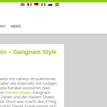
AKT
MENÜ
itter – Gangnam Style
weite mit nahezu virusähnlicher
alter des Internets mit lustigen
dia Kanälen existieren zwei
der
Harlem Shake
. Gangnam
r Zeiten und der Harlem Shake
nzt. Doch was macht den Erfolg
e sich? Dieser Frage nimmt sich