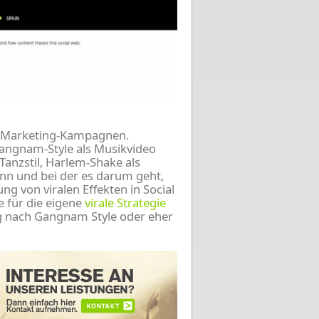
en Marketing-Kampagnen.
Gangnam-Style als Musikvideo
anzstil, Harlem-Shake als
nn und bei der es darum geht,
ng von viralen Effekten in Social
 für die eigene
virale Strategie
ing nach Gangnam Style oder eher