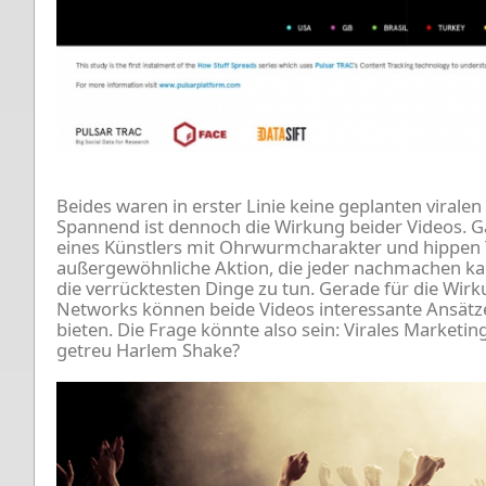
Beides waren in erster Linie keine geplanten viral
Spannend ist dennoch die Wirkung beider Videos. 
eines Künstlers mit Ohrwurmcharakter und hippen T
außergewöhnliche Aktion, die jeder nachmachen ka
die verrücktesten Dinge zu tun. Gerade für die Wirku
Networks können beide Videos interessante Ansätze
bieten. Die Frage könnte also sein: Virales Market
getreu Harlem Shake?