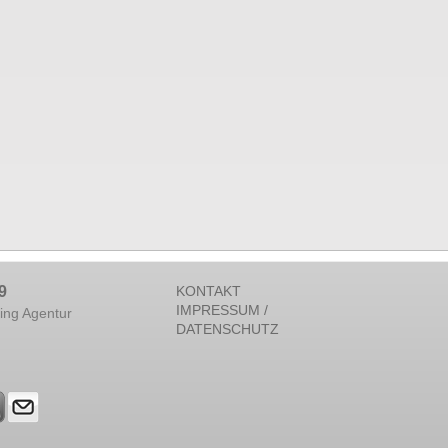
9
KONTAKT
IMPRESSUM /
ing Agentur
DATENSCHUTZ