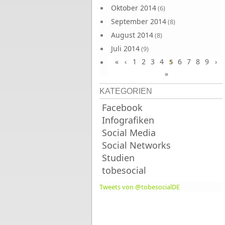
Oktober 2014
(6)
September 2014
(8)
August 2014
(8)
Juli 2014
(9)
«
‹
1
2
3
4
6
7
8
9
›
Juni 2014
5
(8)
»
KATEGORIEN
Facebook
Infografiken
Social Media
Social Networks
Studien
tobesocial
Tweets von @tobesocialDE