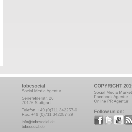
tobesocial
COPYRIGHT 201
Social Media Agentur
Social Media Market
Facebook Agentur
Senefelderstr. 26
Online PR Agentur
70176 Stuttgart
Telefon: +49 (0)711 342257-0
Follow us on:
Fax: +49 (0)711 342257-29
info@tobesocial.de
tobesocial.de