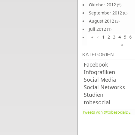
Oktober 2012
(5)
September 2012
(6)
August 2012
(3)
Juli 2012
(1)
«
‹
1
2
3
4
5
6
Juni 2012
(4)
»
KATEGORIEN
Facebook
Infografiken
Social Media
Social Networks
Studien
tobesocial
Tweets von @tobesocialDE