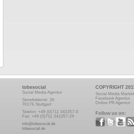
tobesocial
COPYRIGHT 201
Social Media Agentur
Social Media Market
Facebook Agentur
Senefelderstr. 26
Online PR Agentur
70176 Stuttgart
Telefon: +49 (0)711 342257-0
Follow us on:
Fax: +49 (0)711 342257-29
info@tobesocial.de
tobesocial.de