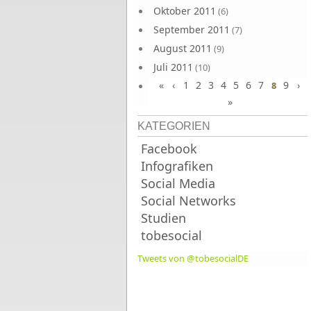
Oktober 2011
(6)
September 2011
(7)
August 2011
(9)
Juli 2011
(10)
«
‹
1
2
3
4
5
6
7
9
›
Juni 2011
8
(9)
»
KATEGORIEN
Facebook
Infografiken
Social Media
Social Networks
Studien
tobesocial
Tweets von @tobesocialDE