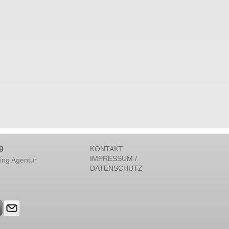
9
KONTAKT
IMPRESSUM /
ing Agentur
DATENSCHUTZ