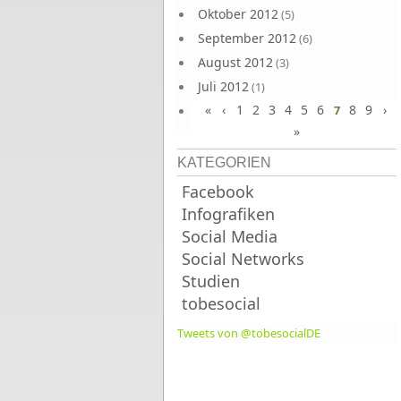
Oktober 2012
(5)
September 2012
(6)
August 2012
(3)
Juli 2012
(1)
«
‹
1
2
3
4
5
6
8
9
›
Juni 2012
7
(4)
»
KATEGORIEN
Facebook
Infografiken
Social Media
Social Networks
Studien
tobesocial
Tweets von @tobesocialDE