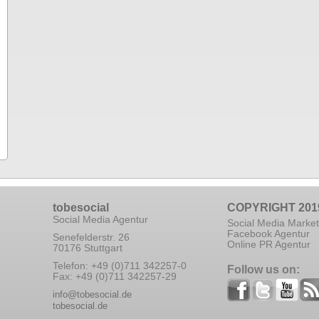
tobesocial
COPYRIGHT 201
Social Media Agentur
Social Media Market
Facebook Agentur
Senefelderstr. 26
Online PR Agentur
70176 Stuttgart
Telefon: +49 (0)711 342257-0
Follow us on:
Fax: +49 (0)711 342257-29
info@tobesocial.de
tobesocial.de