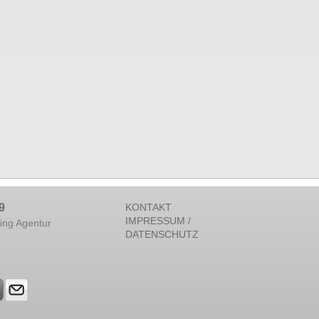
9
KONTAKT
IMPRESSUM /
ing Agentur
DATENSCHUTZ