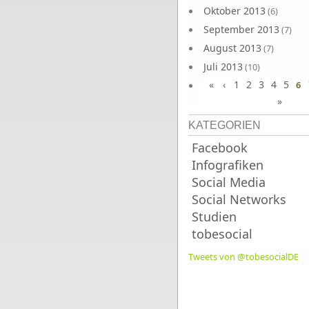
Oktober 2013
(6)
September 2013
(7)
August 2013
(7)
Juli 2013
(10)
«
‹
1
2
3
4
5
Juni 2013
6
(10)
»
KATEGORIEN
Facebook
Infografiken
Social Media
Social Networks
Studien
tobesocial
Tweets von @tobesocialDE