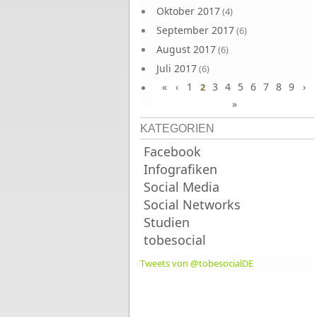
Oktober 2017
(4)
September 2017
(6)
August 2017
(6)
Juli 2017
(6)
«
‹
1
3
4
5
6
7
8
9
›
Juni 2017
2
(6)
»
KATEGORIEN
Facebook
Infografiken
Social Media
Social Networks
Studien
tobesocial
Tweets von @tobesocialDE