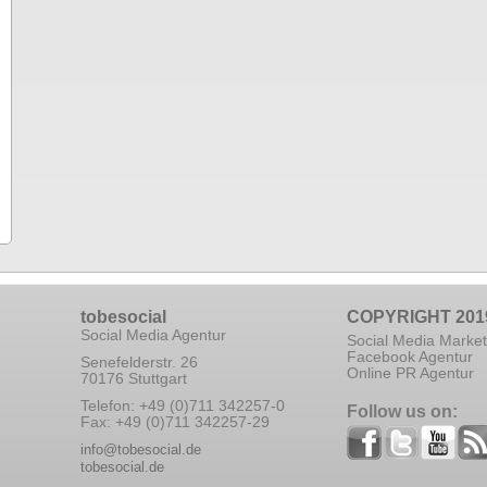
tobesocial
COPYRIGHT 201
Social Media Agentur
Social Media Market
Facebook Agentur
Senefelderstr. 26
Online PR Agentur
70176 Stuttgart
Telefon: +49 (0)711 342257-0
Follow us on:
Fax: +49 (0)711 342257-29
info@tobesocial.de
tobesocial.de