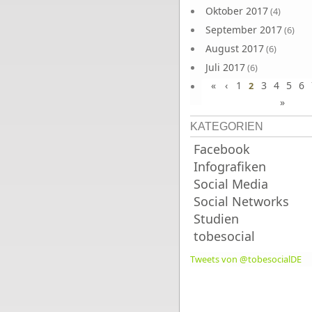
Oktober 2017
(4)
September 2017
(6)
August 2017
(6)
Juli 2017
(6)
«
‹
1
3
4
5
6
Juni 2017
2
(6)
»
KATEGORIEN
Facebook
Infografiken
Social Media
Social Networks
Studien
tobesocial
Tweets von @tobesocialDE