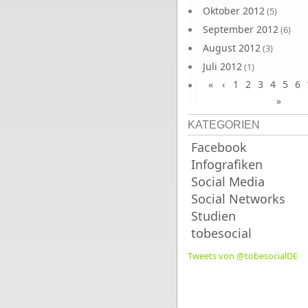
Oktober 2012
(5)
September 2012
(6)
August 2012
(3)
Juli 2012
(1)
«
‹
1
2
3
4
5
6
Juni 2012
(4)
»
KATEGORIEN
Facebook
Infografiken
Social Media
Social Networks
Studien
tobesocial
Tweets von @tobesocialDE