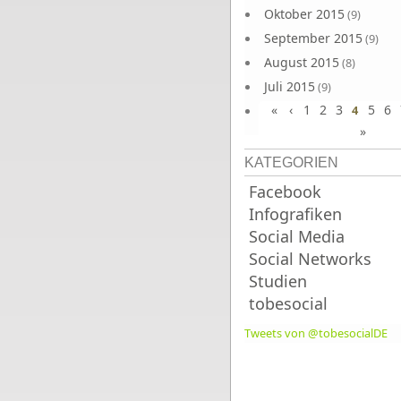
Oktober 2015
(9)
September 2015
(9)
August 2015
(8)
Juli 2015
(9)
«
‹
1
2
3
5
6
Juni 2015
4
(9)
»
KATEGORIEN
Facebook
Infografiken
Social Media
Social Networks
Studien
tobesocial
Tweets von @tobesocialDE