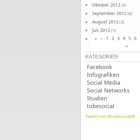
Oktober 2012
(5)
September 2012
(6)
August 2012
(3)
Juli 2012
(1)
«
‹
1
2
3
4
5
6
Juni 2012
(4)
»
KATEGORIEN
Facebook
Infografiken
Social Media
Social Networks
Studien
tobesocial
Tweets von @tobesocialDE