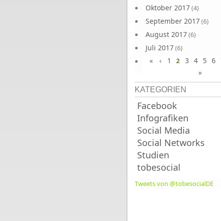
Oktober 2017
(4)
September 2017
(6)
August 2017
(6)
Juli 2017
(6)
«
‹
1
3
4
5
6
Juni 2017
2
(6)
»
KATEGORIEN
Facebook
Infografiken
Social Media
Social Networks
Studien
tobesocial
Tweets von @tobesocialDE