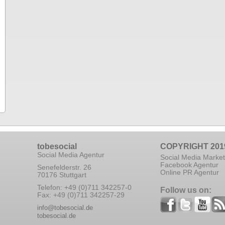
tobesocial
COPYRIGHT 201
Social Media Agentur
Social Media Market
Facebook Agentur
Senefelderstr. 26
Online PR Agentur
70176 Stuttgart
Telefon: +49 (0)711 342257-0
Follow us on:
Fax: +49 (0)711 342257-29
info@tobesocial.de
tobesocial.de