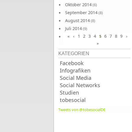
Oktober 2014
(6)
September 2014
(8)
August 2014
(8)
Juli 2014
(9)
«
‹
1
2
3
4
6
7
8
9
›
Juni 2014
5
(8)
»
KATEGORIEN
Facebook
Infografiken
Social Media
Social Networks
Studien
tobesocial
Tweets von @tobesocialDE