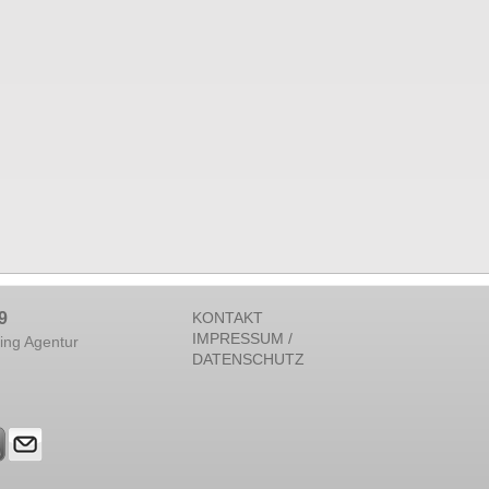
9
KONTAKT
IMPRESSUM /
ing Agentur
DATENSCHUTZ