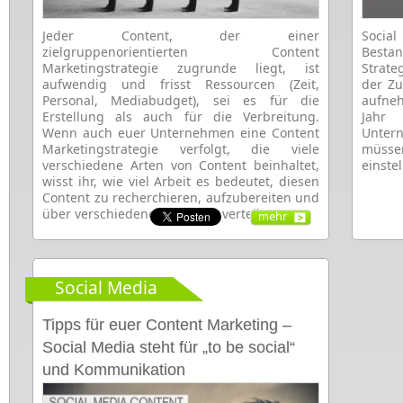
Jeder Content, der einer
Social
zielgruppenorientierten Content
Besta
Marketingstrategie zugrunde liegt, ist
Strat
aufwendig und frisst Ressourcen (Zeit,
der Zu
Personal, Mediabudget), sei es für die
aufneh
Erstellung als auch für die Verbreitung.
Jahr
Wenn auch euer Unternehmen eine Content
Unter
Marketingstrategie verfolgt, die viele
müssen
verschiedene Arten von Content beinhaltet,
einste
wisst ihr, wie viel Arbeit es bedeutet, diesen
Content zu recherchieren, aufzubereiten und
über verschiedene Kanäle zu verteilen.
mehr
Social Media
Tipps für euer Content Marketing –
Social Media steht für „to be social“
und Kommunikation