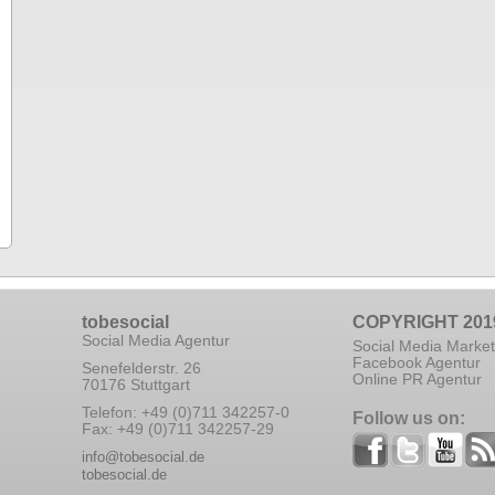
tobesocial
COPYRIGHT 201
Social Media Agentur
Social Media Market
Facebook Agentur
Senefelderstr. 26
Online PR Agentur
70176 Stuttgart
Telefon: +49 (0)711 342257-0
Follow us on:
Fax: +49 (0)711 342257-29
info@tobesocial.de
tobesocial.de