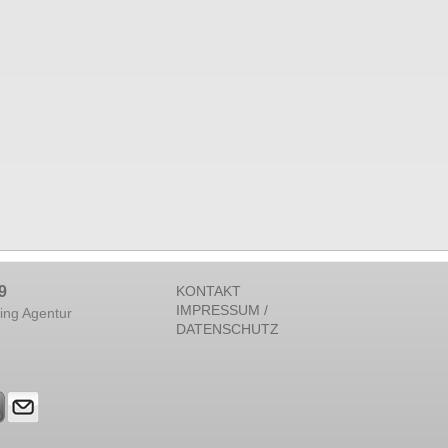
9
KONTAKT
IMPRESSUM /
ing Agentur
DATENSCHUTZ