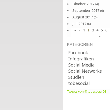
Oktober 2017
(4)
September 2017
(6)
August 2017
(6)
Juli 2017
(6)
«
‹
1
3
4
5
6
Juni 2017
2
(6)
»
KATEGORIEN
Facebook
Infografiken
Social Media
Social Networks
Studien
tobesocial
Tweets von @tobesocialDE