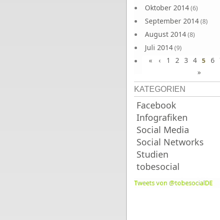
Oktober 2014
(6)
September 2014
(8)
August 2014
(8)
Juli 2014
(9)
«
‹
1
2
3
4
6
Juni 2014
5
(8)
»
KATEGORIEN
Facebook
Infografiken
Social Media
Social Networks
Studien
tobesocial
Tweets von @tobesocialDE