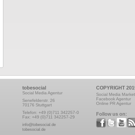
tobesocial
COPYRIGHT 201
Social Media Agentur
Social Media Market
Facebook Agentur
Senefelderstr. 26
Online PR Agentur
70176 Stuttgart
Telefon: +49 (0)711 342257-0
Follow us on:
Fax: +49 (0)711 342257-29
info@tobesocial.de
tobesocial.de