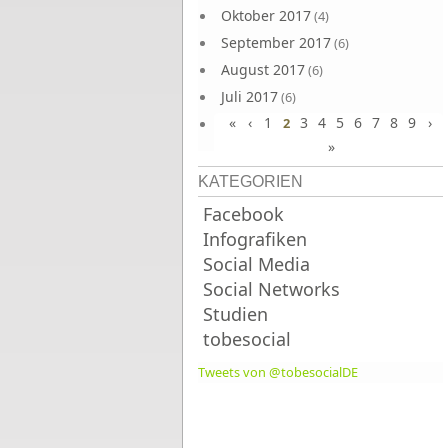
Oktober 2017
(4)
September 2017
(6)
August 2017
(6)
Juli 2017
(6)
«
‹
1
3
4
5
6
7
8
9
›
Juni 2017
2
(6)
»
KATEGORIEN
Facebook
Infografiken
Social Media
Social Networks
Studien
tobesocial
Tweets von @tobesocialDE