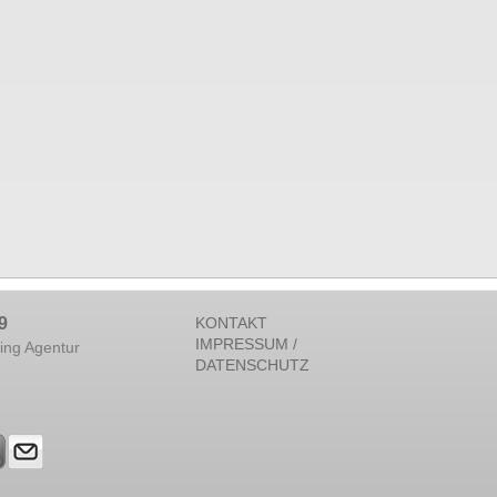
9
KONTAKT
IMPRESSUM /
ing Agentur
DATENSCHUTZ