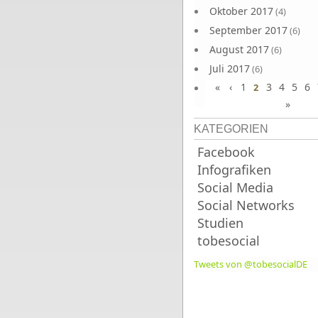
Oktober 2017
(4)
September 2017
(6)
August 2017
(6)
Juli 2017
(6)
«
‹
1
3
4
5
6
Juni 2017
2
(6)
»
KATEGORIEN
Facebook
Infografiken
Social Media
Social Networks
Studien
tobesocial
Tweets von @tobesocialDE