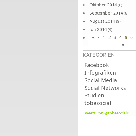
Oktober 2014
(6)
September 2014
(8)
August 2014
(8)
Juli 2014
(9)
«
‹
1
2
3
4
6
Juni 2014
5
(8)
»
KATEGORIEN
Facebook
Infografiken
Social Media
Social Networks
Studien
tobesocial
Tweets von @tobesocialDE