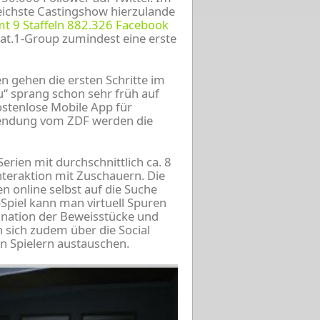
reichste Castingshow hierzulande
mt 9 Staffeln 882.326 Facebook
Sat.1-Group zumindest eine erste
en gehen die ersten Schritte im
“ sprang schon sehr früh auf
ostenlose Mobile App für
Sendung vom ZDF werden die
Serien mit durchschnittlich ca. 8
nteraktion mit Zuschauern. Die
en online selbst auf die Suche
-Spiel kann man virtuell Spuren
ination der Beweisstücke und
n sich zudem über die Social
n Spielern austauschen.