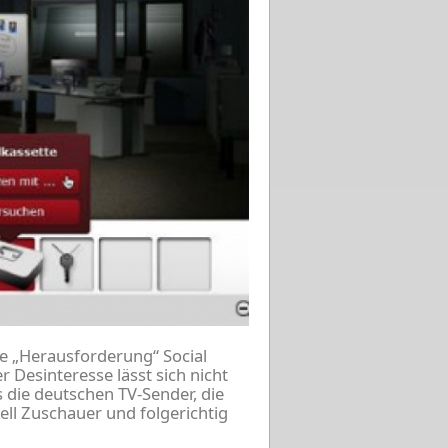
e „Herausforderung“ Social
 Desinteresse lässt sich nicht
s die deutschen TV-Sender, die
ell Zuschauer und folgerichtig