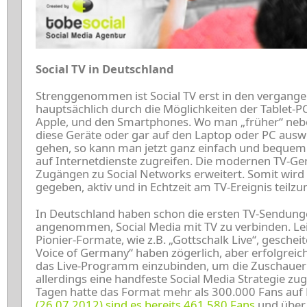
Social TV in Deutschland
Strenggenommen ist Social TV erst in den vergange
hauptsächlich durch die Möglichkeiten der Tablet-P
Apple, und den Smartphones. Wo man „früher“ ne
diese Geräte oder gar auf den Laptop oder PC ausw
gehen, so kann man jetzt ganz einfach und bequem
auf Internetdienste zugreifen. Die modernen TV-Ge
Zugängen zu Social Networks erweitert. Somit wird
gegeben, aktiv und in Echtzeit am TV-Ereignis teilz
In Deutschland haben schon die ersten TV-Sendun
angenommen, Social Media mit TV zu verbinden. Leid
Pionier-Formate, wie z.B. „Gottschalk Live“, gesche
Voice of Germany“ haben zögerlich, aber erfolgreic
das Live-Programm einzubinden, um die Zuschauer pa
allerdings eine handfeste Social Media Strategie z
Tagen hatte das Format mehr als 300.000 Fans auf
(26.07.2012) sind es bereits 461.580 Fans
und über 