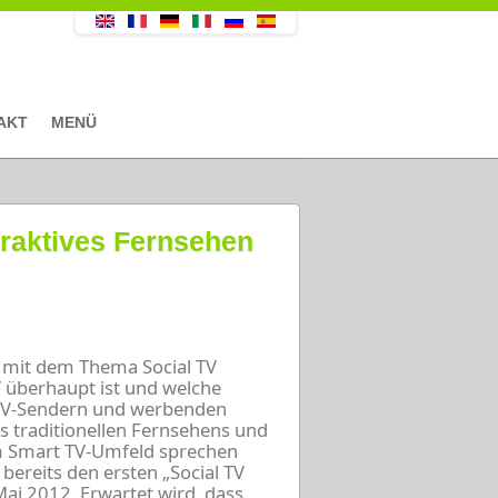
AKT
MENÜ
eraktives Fernsehen
g mit dem Thema Social TV
V überhaupt ist und welche
TV-Sendern und werbenden
 traditionellen Fernsehens und
im Smart TV-Umfeld sprechen
 bereits den ersten „Social TV
ai 2012. Erwartet wird, dass