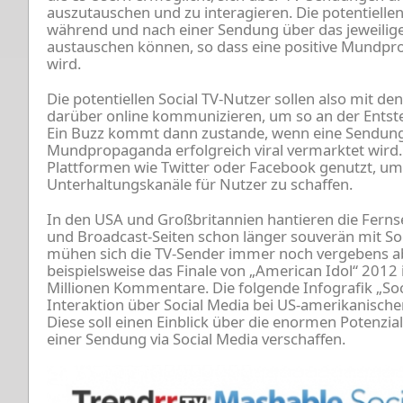
auszutauschen und zu interagieren. Die potentiellen
während und nach einer Sendung über das jeweil
austauschen können, so dass eine positive Mundpr
wird.
Die potentiellen Social TV-Nutzer sollen also mit 
darüber online kommunizieren, um so an der Entst
Ein Buzz kommt dann zustande, wenn eine Sendung i
Mundpropaganda erfolgreich viral vermarktet wird
Plattformen wie Twitter oder Facebook genutzt, u
Unterhaltungskanäle für Nutzer zu schaffen.
In den USA und Großbritannien hantieren die Ferns
und Broadcast-Seiten schon länger souverän mit Soc
mühen sich die TV-Sender immer noch vergebens ab
beispielsweise das Finale von „American Idol“ 2012 
Millionen Kommentare. Die folgende Infografik „Socia
Interaktion über Social Media bei US-amerikanisch
Diese soll einen Einblick über die enormen Potenzia
einer Sendung via Social Media verschaffen.