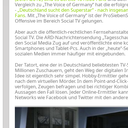
Vergleich zu „The Voice of Germany“ hat die erfolg
-
„Deutschland sucht den Superstar“ - nach insgesa
Fans
. Mit „The Voice of Germany“ ist der ProSieben
Offensive im Bereich Social TV gelungen.
Aber auch die öffentlich-rechtlichen Fernsehanstalt
Social TV. Die ARD-Nachrichtensendung „Tagesschau
den Social Media Zug auf und veröffentlichte eine k
Smartphones und Tablet-Pcs. Auch in der „heute“-
sozialen Medien immer häufiger mit eingebunden.
Der Tatort, eine der in Deutschland beliebtesten TV-
Millionen Zuschauern, geht den Weg der digitalen I
Idee ist eigentlich sehr simpel. Hobby-Ermittler geh
nach dem virtuellen Mörder. In dem Point-and-Click
verfolgen, Zeugen befragen und bei richtiger Komb
Aussagen den Fall lösen. Jeder Online-Ermittler kan
Networks wie Facebook und Twitter mit den andere