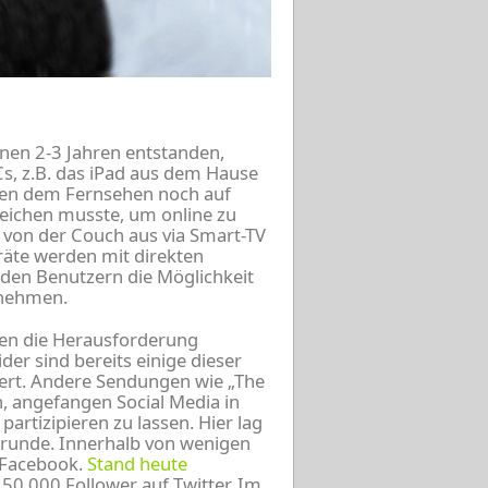
nen 2-3 Jahren entstanden,
Cs, z.B. das iPad aus dem Hause
ben dem Fernsehen noch auf
eichen musste, um online zu
 von der Couch aus via Smart-TV
räte werden mit direkten
 den Benutzern die Möglichkeit
unehmen.
gen die Herausforderung
er sind bereits einige dieser
itert. Andere Sendungen wie „The
h, angefangen Social Media in
rtizipieren zu lassen. Hier lag
ugrunde. Innerhalb von wenigen
 Facebook.
Stand heute
50.000 Follower auf Twitter. Im