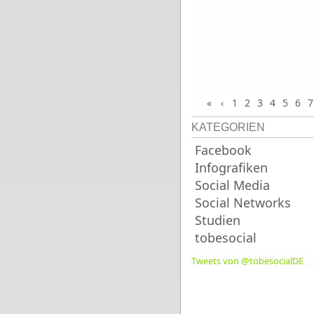
«
‹
1
2
3
4
5
6
7
KATEGORIEN
Facebook
Infografiken
Social Media
Social Networks
Studien
tobesocial
Tweets von @tobesocialDE