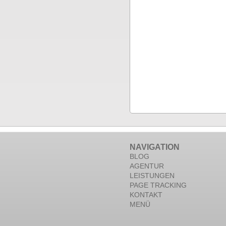
NAVIGATION
BLOG
AGENTUR
LEISTUNGEN
PAGE TRACKING
KONTAKT
MENÜ