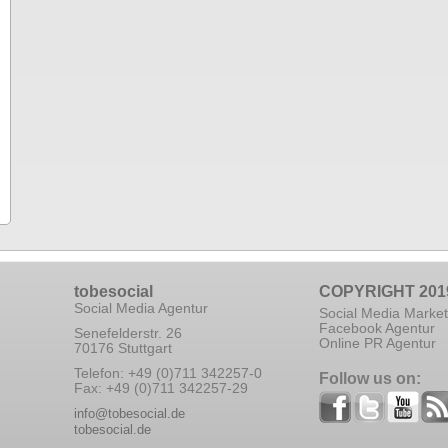
tobesocial
COPYRIGHT 201
Social Media Agentur
Social Media Market
Facebook Agentur
Senefelderstr. 26
Online PR Agentur
70176 Stuttgart
Telefon: +49 (0)711 342257-0
Follow us on:
Fax: +49 (0)711 342257-29
info@tobesocial.de
tobesocial.de