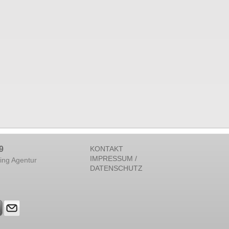
9
KONTAKT
IMPRESSUM /
ing Agentur
DATENSCHUTZ