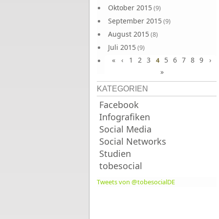
Oktober 2015
(9)
September 2015
(9)
August 2015
(8)
Juli 2015
(9)
«
‹
1
2
3
5
6
7
8
9
›
Juni 2015
4
(9)
»
KATEGORIEN
Facebook
Infografiken
Social Media
Social Networks
Studien
tobesocial
Tweets von @tobesocialDE