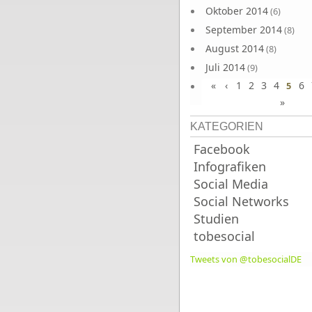
Oktober 2014
(6)
September 2014
(8)
August 2014
(8)
Juli 2014
(9)
«
‹
1
2
3
4
6
Juni 2014
5
(8)
»
KATEGORIEN
Facebook
Infografiken
Social Media
Social Networks
Studien
tobesocial
Tweets von @tobesocialDE