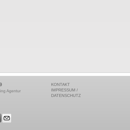
9
KONTAKT
IMPRESSUM /
ing Agentur
DATENSCHUTZ