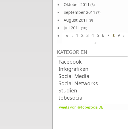
Oktober 2011
(6)
September 2011
(7)
August 2011
(9)
Juli 2011
(10)
«
‹
1
2
3
4
5
6
7
9
›
Juni 2011
8
(9)
»
KATEGORIEN
Facebook
Infografiken
Social Media
Social Networks
Studien
tobesocial
Tweets von @tobesocialDE