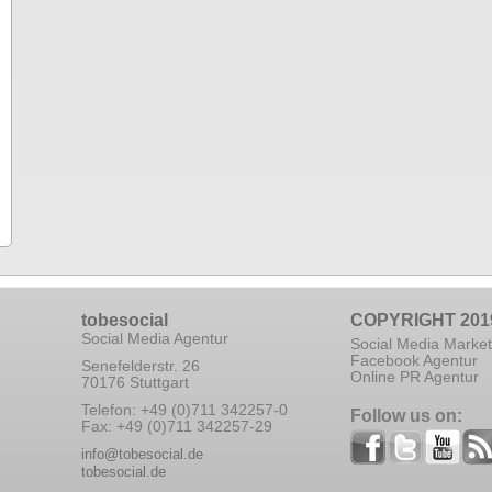
tobesocial
COPYRIGHT 201
Social Media Agentur
Social Media Market
Facebook Agentur
Senefelderstr. 26
Online PR Agentur
70176 Stuttgart
Telefon: +49 (0)711 342257-0
Follow us on:
Fax: +49 (0)711 342257-29
info@tobesocial.de
tobesocial.de