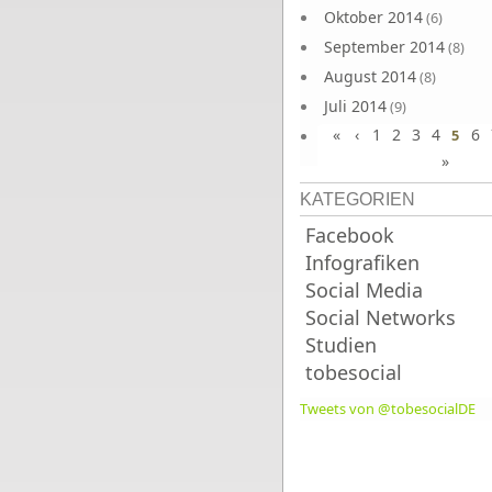
Oktober 2014
(6)
September 2014
(8)
August 2014
(8)
Juli 2014
(9)
«
‹
1
2
3
4
6
Juni 2014
5
(8)
»
KATEGORIEN
Facebook
Infografiken
Social Media
Social Networks
Studien
tobesocial
Tweets von @tobesocialDE