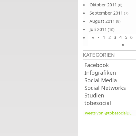
Oktober 2011
(6)
September 2011
(7)
August 2011
(9)
Juli 2011
(10)
«
‹
1
2
3
4
5
6
Juni 2011
(9)
»
KATEGORIEN
Facebook
Infografiken
Social Media
Social Networks
Studien
tobesocial
Tweets von @tobesocialDE