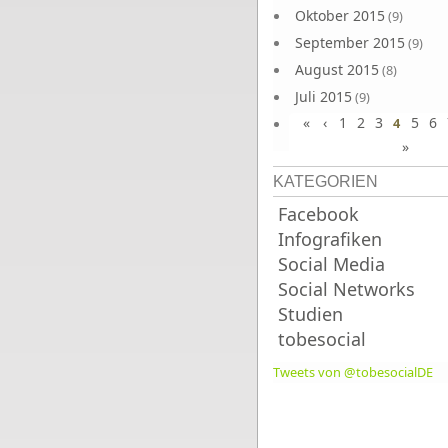
Oktober 2015
(9)
September 2015
(9)
August 2015
(8)
Juli 2015
(9)
«
‹
1
2
3
5
6
Juni 2015
4
(9)
»
KATEGORIEN
Facebook
Infografiken
Social Media
Social Networks
Studien
tobesocial
Tweets von @tobesocialDE