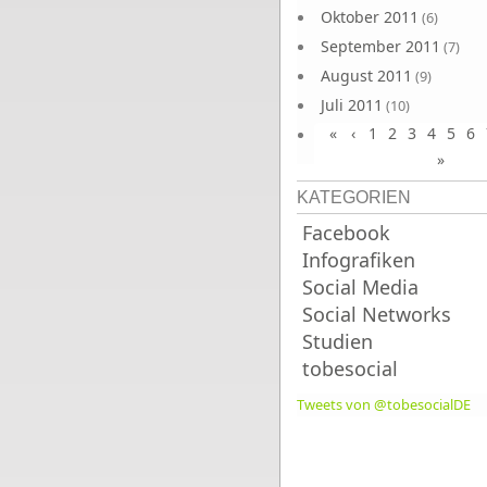
Oktober 2011
(6)
September 2011
(7)
August 2011
(9)
Juli 2011
(10)
«
‹
1
2
3
4
5
6
Juni 2011
(9)
»
KATEGORIEN
Facebook
Infografiken
Social Media
Social Networks
Studien
tobesocial
Tweets von @tobesocialDE